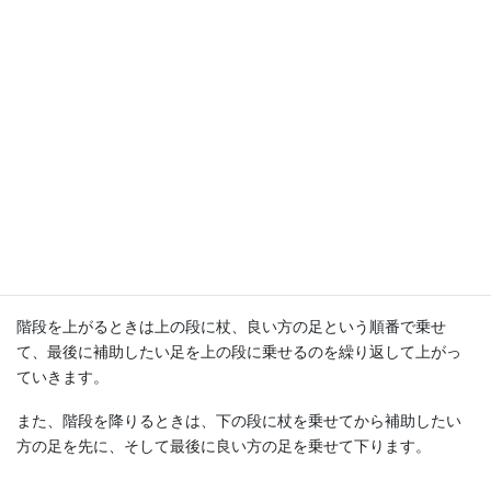
す。
その分、左足への負担が軽減されるため、左足を補助したい場合
は右手に杖を持つようにします。手は腰骨あたりにくるようにし
て、手をできるだけ離さないことで安定して杖を使用できます。
歩き方のポイント
歩き方のポイントは、まず杖を先に出してから補助したい足を出
し、もう片方の足を出すという動作を繰り返します。
階段を上がるときは上の段に杖、良い方の足という順番で乗せ
て、最後に補助したい足を上の段に乗せるのを繰り返して上がっ
ていきます。
また、階段を降りるときは、下の段に杖を乗せてから補助したい
方の足を先に、そして最後に良い方の足を乗せて下ります。